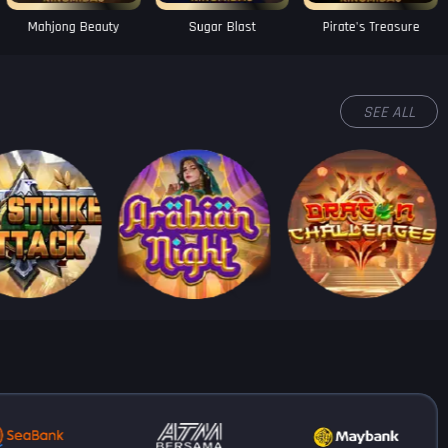
Sugar Blast
Pirate's Treasure
Hunk Cai Shen
SEE ALL