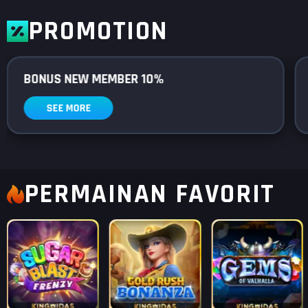
PROMOTION
BONUS NEW MEMBER 10%
SEE MORE
PERMAINAN FAVORIT