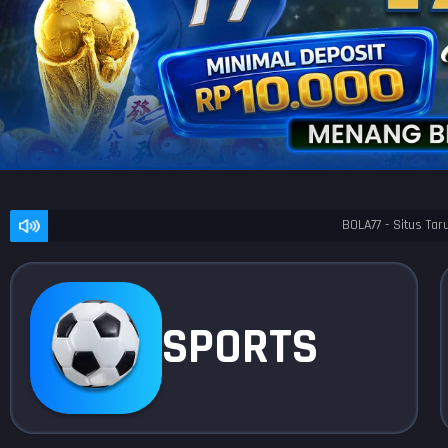
BOLA77 - Situs Taruhan Resmi Minimal Depo
SPORTS