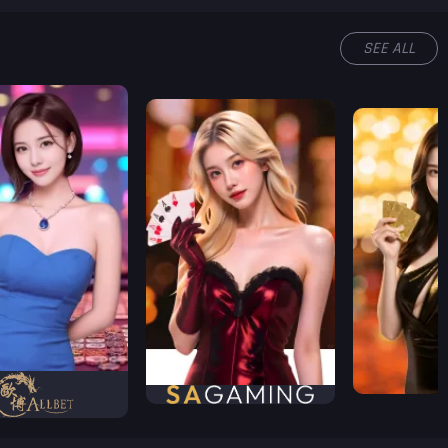
SEE ALL